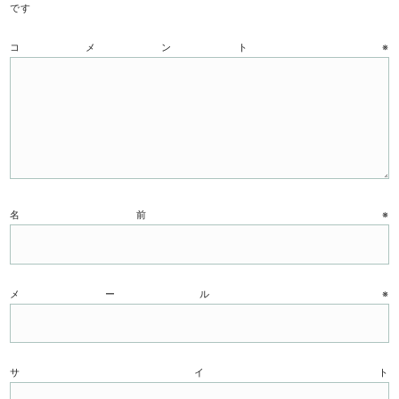
です
コメント
※
名前
※
メール
※
サイト